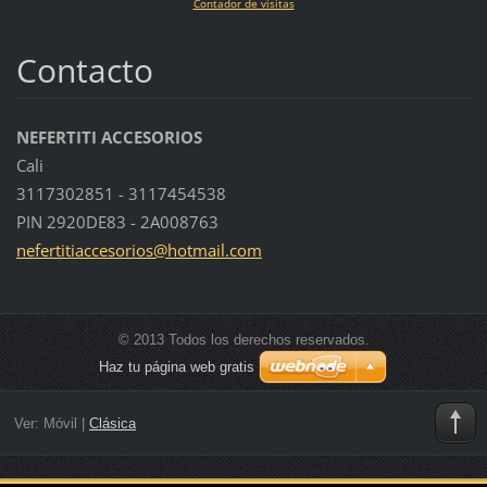
Contador de visitas
Contacto
NEFERTITI ACCESORIOS
Cali
3117302851 - 3117454538
PIN 2920DE83 - 2A008763
nefertit
iaccesor
ios@hotm
ail.com
© 2013 Todos los derechos reservados.
Haz tu página web gratis
Ver:
Móvil
|
Clásica