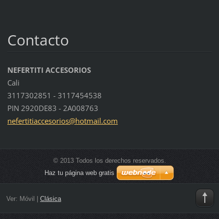
Contacto
NEFERTITI ACCESORIOS
Cali
3117302851 - 3117454538
PIN 2920DE83 - 2A008763
nefertit
iaccesor
ios@hotm
ail.com
© 2013 Todos los derechos reservados.
Haz tu página web gratis
Ver:
Móvil
|
Clásica